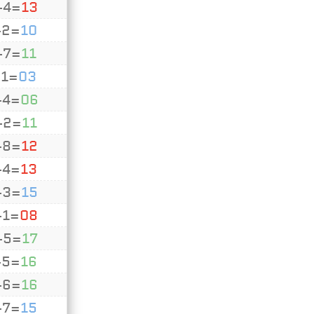
+4=
13
+2=
10
+7=
11
+1=
03
+4=
06
+2=
11
+8=
12
+4=
13
+3=
15
+1=
08
+5=
17
+5=
16
+6=
16
+7=
15