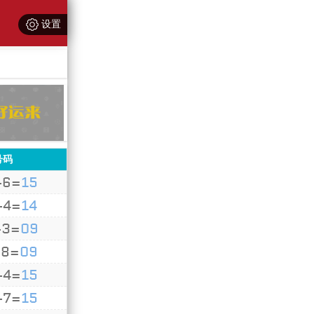
设置
5
20
=
大
双
号码
+6=
15
+4=
14
+3=
09
+8=
09
+4=
15
+7=
15